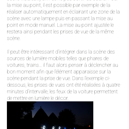
la mise au point, il est possible par exemple de la
réaliser automatiquement en éclairant une zone de la
scène avec une lampe puis en passant la mise au
point en mode manuel. La mise au point ajustée le
restera ainsi pendant les prises de vue de la même
scène.
Il peut être intéressant d’intégrer dans la scène des
sources de lumière mobiles telles que phares de
voitures, trains… il faut alors penser à déclencher au
bon moment afin que l’élément apparaisse sur la
scène pendant la prise de vue. Dans l’exemple ci-
dessous, les prises de vues ont été réalisées à quatre
minutes d’intervalle, les feux de la voiture permettent
de mettre en lumière le décor.