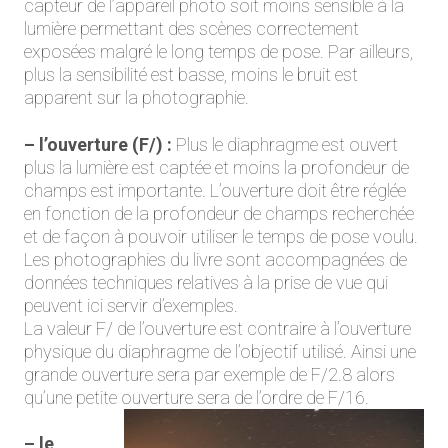
capteur de l’appareil photo soit moins sensible à la
lumière permettant des scènes correctement
exposées malgré le long temps de pose. Par ailleurs,
plus la sensibilité est basse, moins le bruit est
apparent sur la photographie.
– l’ouverture (F/) :
Plus le diaphragme est ouvert
plus la lumière est captée et moins la profondeur de
champs est importante. L’ouverture doit être réglée
en fonction de la profondeur de champs recherchée
et de façon à pouvoir utiliser le temps de pose voulu.
Les photographies du livre sont accompagnées de
données techniques relatives à la prise de vue qui
peuvent ici servir d’exemples.
La valeur F/ de l’ouverture est contraire à l’ouverture
physique du diaphragme de l’objectif utilisé. Ainsi une
grande ouverture sera par exemple de F/2.8 alors
qu’une petite ouverture sera de l’ordre de F/16.
– le