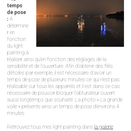
temps
de pose
:
A
détermine
r en
fonction
du light
painting à
réaliser ainsi qu’en fonction des réglages de la
sensibilité et de l’ouverture. Afin d’obtenir des filés
d’étoiles par exemple, il est nécessaire d’avoir un
temps de pose de plusieurs minutes ce qui n’est pas
réalisable sur tous les appareils et il est dans ce cas
nécessaire de pouvoir bloquer l’obturateur ouvert
aussi longtemps que souhaité. La photo « La grande
voile » présente ainsi un temps de pose d’environs 4
minutes.
Retrouvez tous mes light painting dans
la galerie