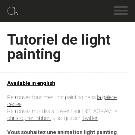
Tutoriel de light
painting
Available in english
Retrouvez tous mes light painting dans
la galerie
dédiée
.
Retrouvez moi dès à présent sur INSTAGRAM ->
christopher_hibbert
ainsi que sur
Twitter
Vous souhaitez une animation light painting