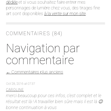
dédiée
et si vous souhaitez faire entrer mes
personnages de lumière chez vous, des tirages fine
art sont disponibles
à la vente sur mon site
.
COMMENTAIRES (84)
Navigation par
commentaire
← Commentaires plus anciens
Oct 28, 2016 at 07:37
CAROLINE
merci beaucoup pour ces infos, c’est complet et le
résultat est là ! A travailler bien sûre mais il est là 😉
bonne continuation à vous