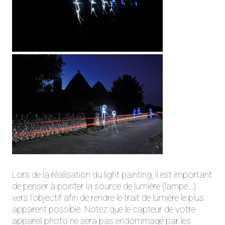
Lors de la réalisation du light painting, il est important
de penser à pointer la source de lumière (lampe…)
vers l’objectif afin de rendre le trait de lumière le plus
apparent possible. Notez que le capteur de votre
appareil photo ne sera pas endommagé par les